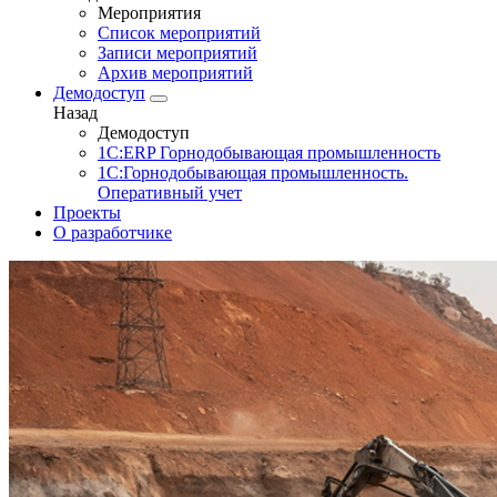
Мероприятия
Список мероприятий
Записи мероприятий
Архив мероприятий
Демодоступ
Назад
Демодоступ
1С:ERP Горнодобывающая промышленность
1С:Горнодобывающая промышленность.
Оперативный учет
Проекты
О разработчике