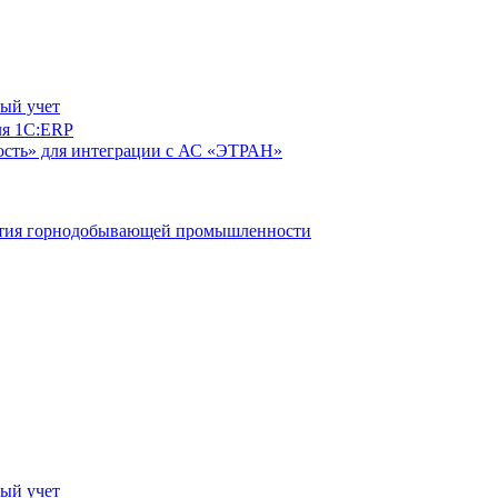
ый учет
ля 1С:ERP
сть» для интеграции с АС «ЭТРАН»
ятия горнодобывающей промышленности
ый учет