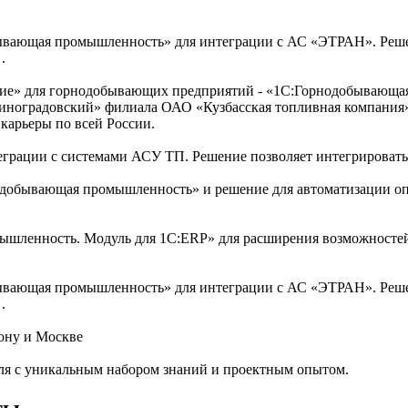
вающая промышленность» для интеграции с АС «ЭТРАН». Решен
.
иятие» для горнодобывающих предприятий - «1С:Горнодобывающ
 «Виноградовский» филиала ОАО «Кузбасская топливная компани
карьеры по всей России.
грации с системами АСУ ТП. Решение позволяет интегрировать
добывающая промышленность» и решение для автоматизации опе
шленность. Модуль для 1С:ERP» для расширения возможностей
вающая промышленность» для интеграции с АС «ЭТРАН». Решен
.
ону и Москве
ля с уникальным набором знаний и проектным опытом.
ты