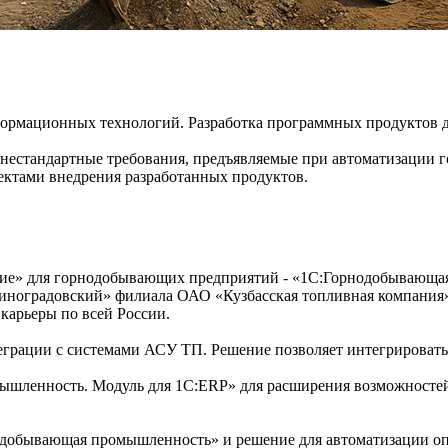
информационных технологий. Разработка программных продукто
 нестандартные требования, предъявляемые при автоматизации
ктами внедрения разработанных продуктов.
иятие» для горнодобывающих предприятий - «1С:Горнодобывающ
 «Виноградовский» филиала ОАО «Кузбасская топливная компани
карьеры по всей России.
грации с системами АСУ ТП. Решение позволяет интегрировать
шленность. Модуль для 1С:ERP» для расширения возможностей
добывающая промышленность» и решение для автоматизации опе