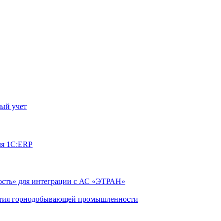
ый учет
ля 1С:ERP
сть» для интеграции с АС «ЭТРАН»
ятия горнодобывающей промышленности