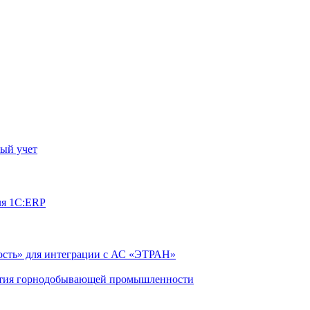
ый учет
ля 1С:ERP
сть» для интеграции с АС «ЭТРАН»
ятия горнодобывающей промышленности