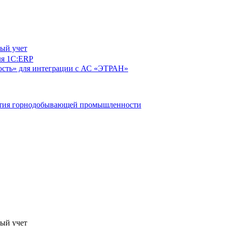
ый учет
ля 1С:ERP
сть» для интеграции с АС «ЭТРАН»
ятия горнодобывающей промышленности
ый учет