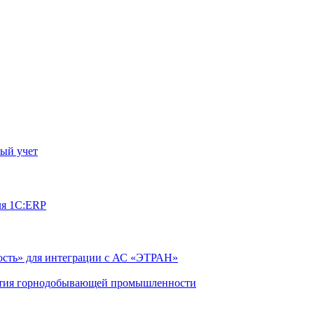
ый учет
ля 1С:ERP
сть» для интеграции с АС «ЭТРАН»
ятия горнодобывающей промышленности