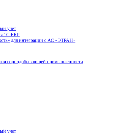
ый учет
ля 1С:ERP
сть» для интеграции с АС «ЭТРАН»
ятия горнодобывающей промышленности
ый учет