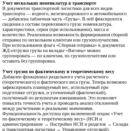
Учет нескольких номенклатур в транспорте
В документах транспортной логистики для всех видов
транспорта — водного, железнодорожного и автомобильного
— добавлена табличная часть «Грузы». В ней фиксируются
сведения о составе перевозимого груза: номенклатура,
характеристики, серии (при использовании), масса и
количество. Реализована возможность формирования сборной
отправки по нескольким клиентам или грузополучателям.
При использовании флага «Сборная отправка» в документах
ЖД-отгрузки грузы на вкладке «Вагоны» можно
группировать — по клиентам, по грузополучателям или
оставить без группировки.
Учет грузов по фактическому и теоретическому весу
Добавлен функционал раздельного учета расчетного
(теоретического) и фактического веса груза. Теперь возможно
зафиксировать планируемый вес, используемый при
подготовке отгрузки, и уточненный (фактический),
полученный по результатам взвешивания. Это позволяет
повысить точность учета и проводить анализ отклонений
между расчетными и реальными значениями.
Функциональность доступна при включенной опции «Учет
по фактическому и теоретическому весу» (НСИ и
администрирование → Настройки НСИ и разделов → Склады
и транспортная логистика → Управление отгрузкой).