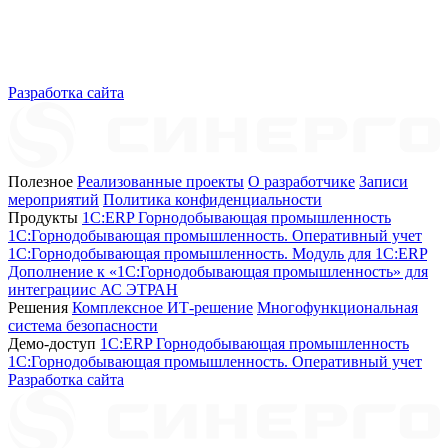
Разработка сайта
Полезное
Реализованные проекты
О разработчике
Записи
мероприятий
Политика конфиденциальности
Продукты
1C:ERP Горнодобывающая промышленность
1C:Горнодобывающая промышленность. Оперативный учет
1C:Горнодобывающая промышленность. Модуль для 1С:ERP
Дополнение к «1С:Горнодобывающая промышленность» для
интеграциис АС ЭТРАН
Решения
Комплексное ИТ-решение
Многофункциональная
система безопасности
Демо-доступ
1С:ERP Горнодобывающая промышленность
1С:Горнодобывающая промышленность. Оперативный учет
Разработка сайта