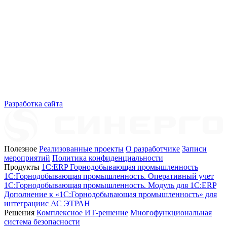
Разработка сайта
Полезное
Реализованные проекты
О разработчике
Записи
мероприятий
Политика конфиденциальности
Продукты
1C:ERP Горнодобывающая промышленность
1C:Горнодобывающая промышленность. Оперативный учет
1C:Горнодобывающая промышленность. Модуль для 1С:ERP
Дополнение к «1С:Горнодобывающая промышленность» для
интеграциис АС ЭТРАН
Решения
Комплексное ИТ-решение
Многофункциональная
система безопасности