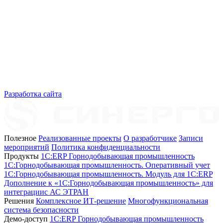
Разработка сайта
Полезное
Реализованные проекты
О разработчике
Записи
мероприятий
Политика конфиденциальности
Продукты
1C:ERP Горнодобывающая промышленность
1C:Горнодобывающая промышленность. Оперативный учет
1C:Горнодобывающая промышленность. Модуль для 1С:ERP
Дополнение к «1С:Горнодобывающая промышленность» для
интеграциис АС ЭТРАН
Решения
Комплексное ИТ-решение
Многофункциональная
система безопасности
Демо-доступ
1С:ERP Горнодобывающая промышленность